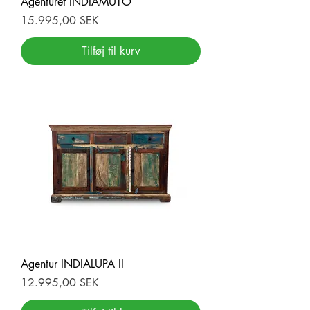
Agenturet INDIAMUTO
Pris
15.995,00 SEK
Tilføj til kurv
Agentur INDIALUPA II
Pris
12.995,00 SEK