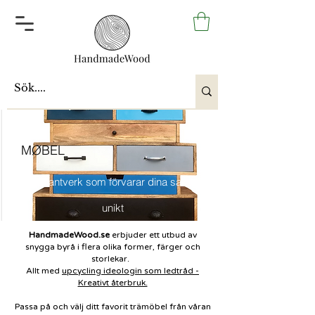
MØBEL
Trähantverk som förvarar dina saker
unikt
HandmadeWood.se
erbjuder ett utbud av
snygga byrå
i flera olika former, färger och
storlekar.
Allt med
upcycling ideologin som ledtråd -
Kreativt återbruk.
Passa på och välj ditt favorit trämöbel från våran