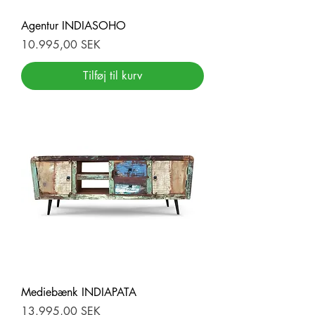
Agentur INDIASOHO
Pris
10.995,00 SEK
Tilføj til kurv
Mediebænk INDIAPATA
Pris
13.995,00 SEK