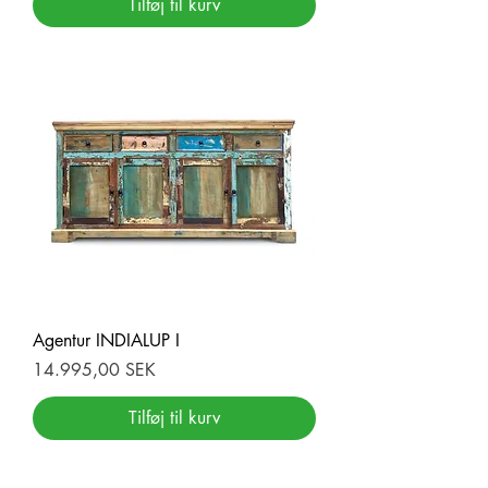
Tilføj til kurv
Agentur INDIALUP I
Pris
14.995,00 SEK
Tilføj til kurv