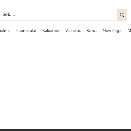
oelma
Huonekalut
Kalusteet
Valaistus
Korut
New Page
M