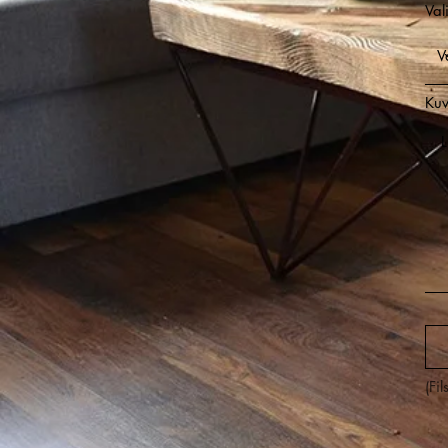
Val
Kuv
(Fi