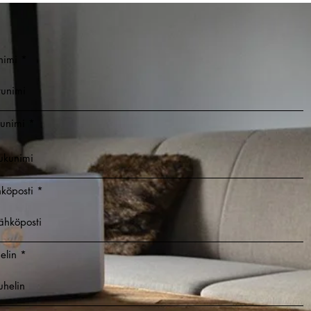
nimi
unimi
köposti
elin