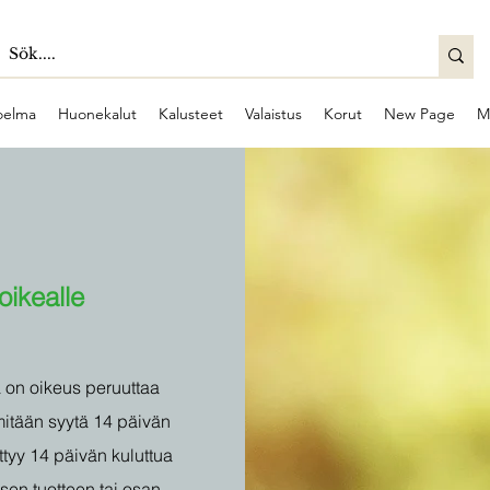
oelma
Huonekalut
Kalusteet
Valaistus
Korut
New Page
M
oikealle
a on oikeus peruuttaa
mitään syytä 14 päivän
tyy 14 päivän kuluttua
isen tuotteen tai osan