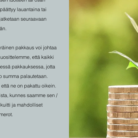
 päättyy lauantaina tai
jatketaan seuraavaan
än.
eräinen pakkaus voi johtaa
suosittelemme, että kaikki
sessä pakkauksessa, jotta
ko summa palautetaan.
 että ne on pakattu oikein.
teista, kunnes saamme sen /
kuitti ja mahdolliset
merot.