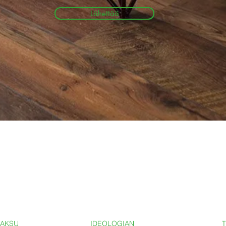
Lähettää
MAKSU
IDEOLOGIAN
T