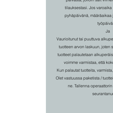
tilauksestasi. Jos varoaika
pyhäpäivänä, määräaikaa 
työpäivä
Ja
Vaurioitunut tai puuttuva alkup
tuotteen arvon laskuun, joten 
tuotteet palautetaan alkuperäi
voimme varmistaa, että ko
Kun palautat tuotteita, varmista,
Olet vastuussa paketista / tuot
ne. Tallenna operaattorin 
seurantanu