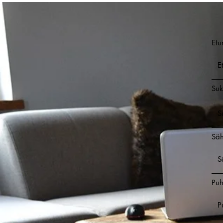
Etu
Suk
Säh
Puh