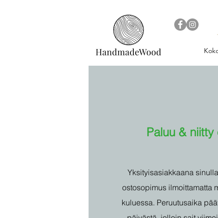
Kok
Paluu & niitty 
Yksityisasiakkaana sinull
ostosopimus ilmoittamatta 
kuluessa. Peruutusaika päät
päivästä, jolloin sait viime