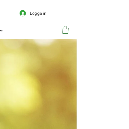
Logga in
er