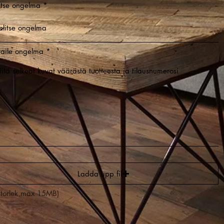
itse ongelma
aile ongelma
Ladda upp fil
lstorlek max 15MB)