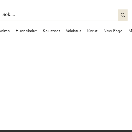
oelma
Huonekalut
Kalusteet
Valaistus
Korut
New Page
M