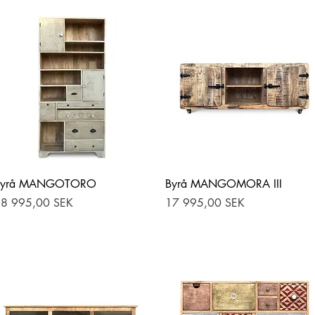
Hurtigvisning
Hurtigvisning
Byrå MANGOTORO
Byrå MANGOMORA III
ris
Pris
8 995,00 SEK
17 995,00 SEK