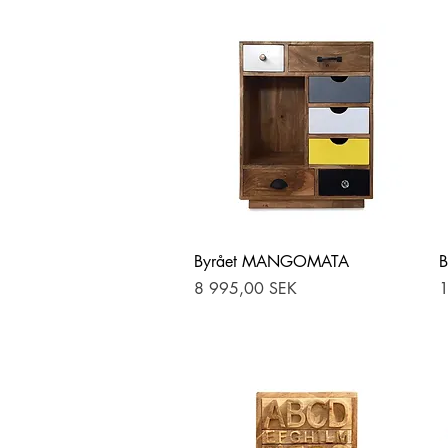
Hurtigvisning
Byrået MANGOMATA
Pris
P
8 995,00 SEK
1