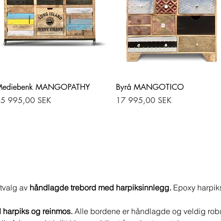
Hurtigvisning
Hurtigvisning
Mediebenk MANGOPATHY
Byrå MANGOTICO
ris
Pris
5 995,00 SEK
17 995,00 SEK
 utvalg av
håndlagde trebord med harpiksinnlegg.
Epoxy harpiks
d harpiks og reinmos.
Alle bordene er håndlagde og veldig rob