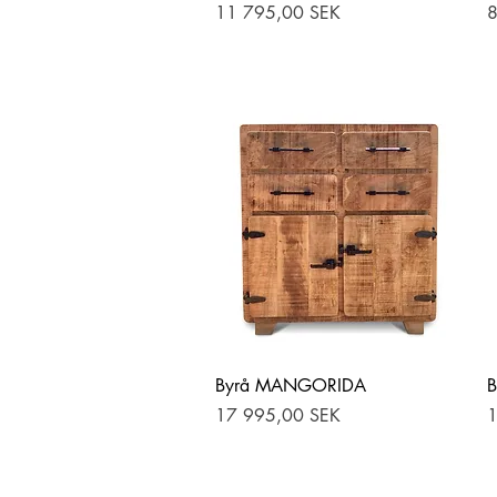
Pris
P
11 795,00 SEK
8
Hurtigvisning
Byrå MANGORIDA
Pris
P
17 995,00 SEK
1