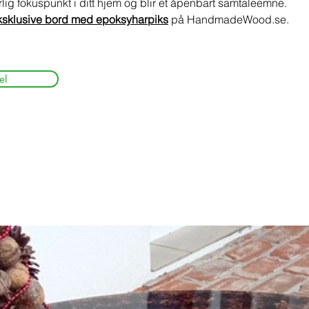
lig fokuspunkt i ditt hjem og blir et åpenbart samtaleemne.
ksklusive bord med epoksyharpiks
på HandmadeWood.se.
el