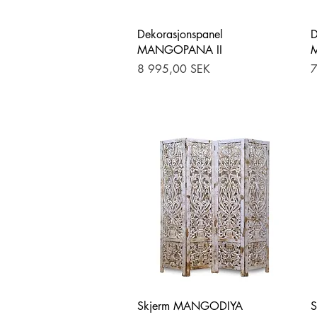
Hurtigvisning
Dekorasjonspanel
D
MANGOPANA II
Pris
P
8 995,00 SEK
7
Hurtigvisning
Skjerm MANGODIYA