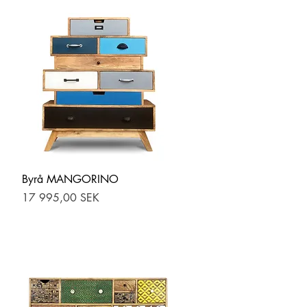
Hurtigvisning
Byrå MANGORINO
Pris
17 995,00 SEK