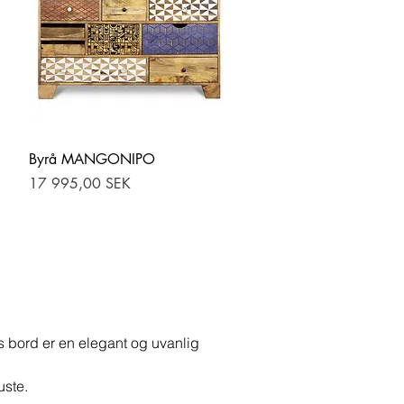
Hurtigvisning
Byrå MANGONIPO
Pris
17 995,00 SEK
 bord er en elegant og uvanlig
uste.