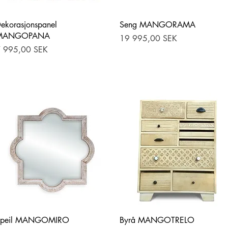
Hurtigvisning
Hurtigvisning
ekorasjonspanel
Seng MANGORAMA
MANGOPANA
Pris
19 995,00 SEK
ris
 995,00 SEK
Hurtigvisning
Hurtigvisning
Speil MANGOMIRO
Byrå MANGOTRELO