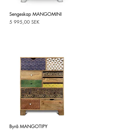
Hurtigvisning
Sengeskap MANGOMINI
Pris
5 995,00 SEK
Hurtigvisning
Byrå MANGOTIPY