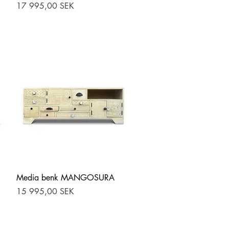
Pris
17 995,00 SEK
Hurtigvisning
Media benk MANGOSURA
Pris
15 995,00 SEK