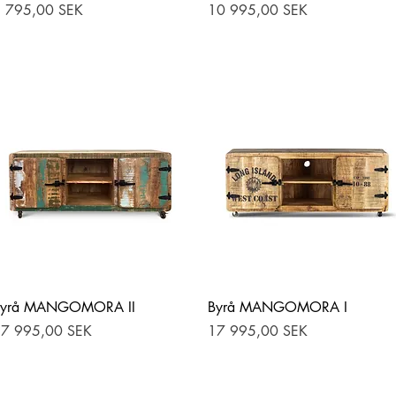
ris
Pris
 795,00 SEK
10 995,00 SEK
Hurtigvisning
Hurtigvisning
Byrå MANGOMORA II
Byrå MANGOMORA I
ris
Pris
7 995,00 SEK
17 995,00 SEK