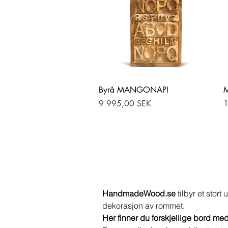
Hurtigvisning
Byrå MANGONAPI
Pris
P
9 995,00 SEK
1
HandmadeWood.se
tilbyr et stort
dekorasjon av rommet.
Her finner du forskjellige bord me