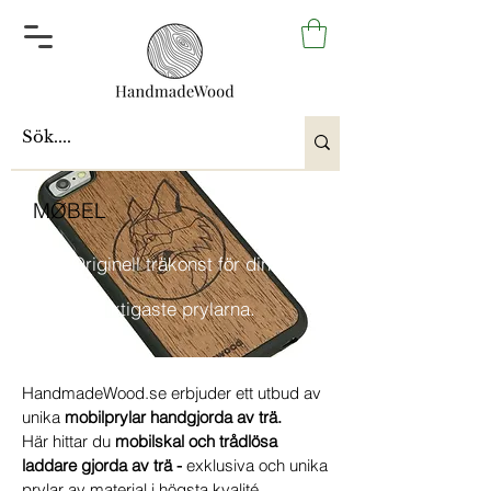
MØBEL
Originell träkonst för dina
viktigaste prylarna.
HandmadeWood.se erbjuder ett utbud av
unika
mobilprylar handgjorda av trä.
Här hittar du
mobilskal och trådlösa
laddare gjorda av trä -
exklusiva och unika
prylar av material i högsta kvalité.