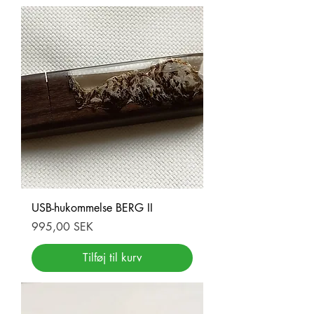
USB-hukommelse BERG II
Pris
995,00 SEK
Tilføj til kurv