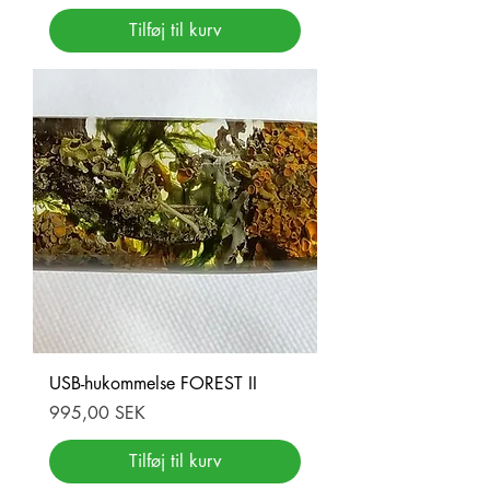
Tilføj til kurv
USB-hukommelse FOREST II
Pris
995,00 SEK
Tilføj til kurv