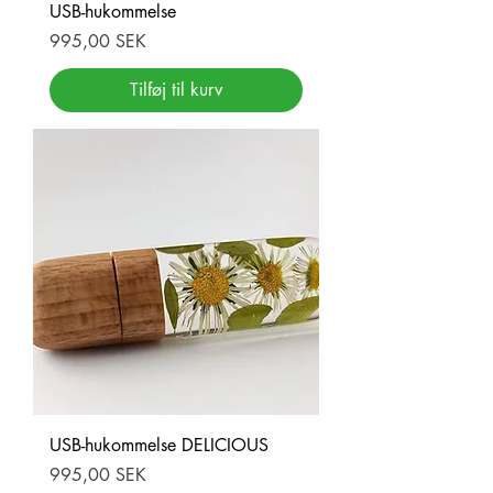
USB-hukommelse
Pris
995,00 SEK
Tilføj til kurv
USB-hukommelse DELICIOUS
Pris
995,00 SEK