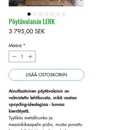
Pöytävalaisin LERK
Hinta
3 795,00 SEK
Määrä
*
LISÄÄ OSTOSKORIIN
Ainutlaatuinen pöytävalaisin on
valmistettu lehtikuusta, mikä vastaa
upcycling-ideologiaa - luovaa
kierrätystä.
Tyylikäs metallirunko ja
messinkikaapelin pidin, musta punottu