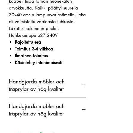
kaapeli lisää tämän huonekalun
arvokkuutta. Kaikki päättyi suurella
30x40 cm: n lampunvarjostimella, joka
oli valmistettu vaaleasta tuhkasta.
Lakattu molemmin puolin.
Hehkulamppu e27 240V
Rajoitettu erä
Toimitus 3-4 viikkoa
Ilmainen toimitus
Käsintehty intohimoisesti
Handgjorda möbler och
träprylar av hög kvalitet
Tämä tuote on käsintehty puusta
Handgjorda möbler och
orgaanisena materiaalina, jossa on
träprylar av hög kvalitet
värimuutoksia. Siksi tuotteen ja
näytetyn kuvan välillä voi olla eroja.
Tämä tuote on käsintehty puusta
orgaanisena materiaalina, jossa on