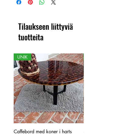
värimuutoksia. Siksi tuotteen ja
näytetyn kuvan välillä voi olla eroja.
Tilaukseen liittyviä
tuotteita
UNIK
NY
Caffebord med koner i harts
Stor ekbord med epoxy-r