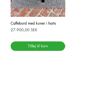
Caffebord med koner i harts
Stor ekbord med epoxy-r
Pris
Pris
27.900,00 SEK
69.900,00 SEK
Tilføj til kurv