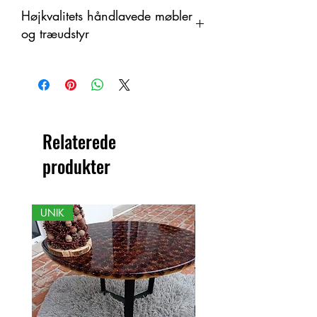
Højkvalitets håndlavede møbler
og træudstyr
Dette produkt er håndlavet i træ som
et organisk materiale med
farveændringer. Derfor kan der være
forskelle mellem produktet og det viste
billede.
Relaterede
produkter
UNIK
NY