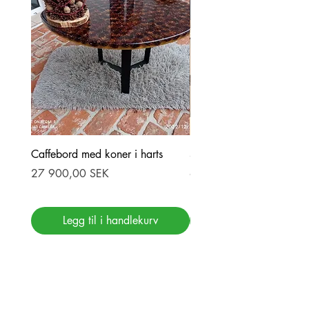
Caffebord med koner i harts
Stor ekbord med epoxy-r
Pris
Pris
27 900,00 SEK
69 900,00 SEK
Legg til i handlekurv