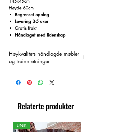
145x45cm
Høyde 60cm
Begrenset opplag
Levering 3-5 uker
Gratis frakt
Håndlaget med lidenskap
Høykvalitets håndlagde møbler
og treinnretninger
Dette produktet er håndlaget i tre som
et organisk materiale med
fargeendringer. Derfor kan det være
forskjeller mellom produktet og det
viste bildet.
Relaterte produkter
UNIK
NY