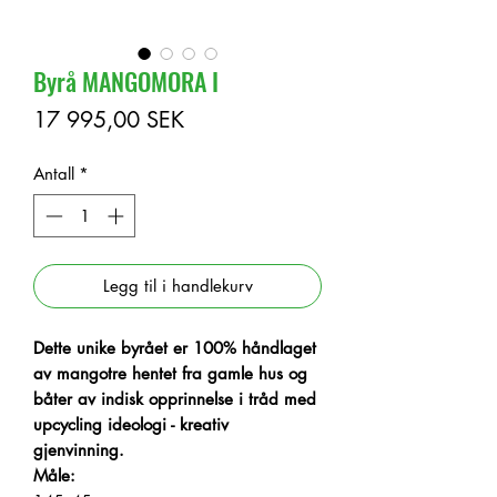
Byrå MANGOMORA I
Pris
17 995,00 SEK
Antall
*
Legg til i handlekurv
Dette unike
byrået er 100% håndlaget
av mangotre hentet fra gamle hus og
båter av indisk opprinnelse i tråd med
upcycling ideologi - kreativ
gjenvinning.
Måle: