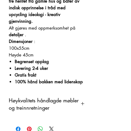
tre hentet fra gamle hus og båter av
indisk opprinnelse i tråd med
upcycling ideologi - kreativ
gjenvinning.
Alt gjøres med oppmerksomhet på
detaljer
.
Dimensjoner
:
100x55cm
Høyde 45cm
Begrenset opplag
Levering 2-4 uker
Gratis frakt
100% hånd bakken med lidenskap
Høykvalitets håndlagde møbler
og treinnretninger
Dette produktet er håndlaget i tre som
et organisk materiale med