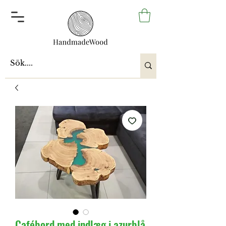
Cafébord med indlæg i azurblå