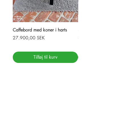
Caffebord med koner i harts
Stor ekbord med epoxy-r
Pris
Pris
27.900,00 SEK
69.900,00 SEK
Tilføj til kurv