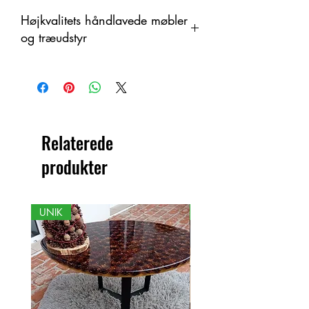
Højkvalitets håndlavede møbler
og træudstyr
Dette produkt er håndlavet i træ som
et organisk materiale med
farveændringer. Derfor kan der være
forskelle mellem produktet og det viste
billede.
Relaterede
produkter
UNIK
NY