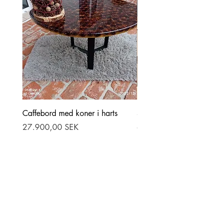
Caffebord med koner i harts
Stor ekbord med epoxy-r
Pris
Pris
27.900,00 SEK
69.900,00 SEK
Tilføj til kurv