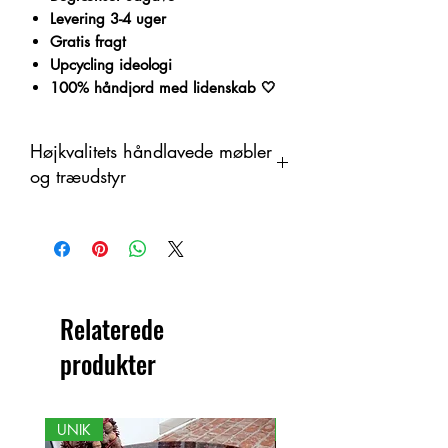
Levering 3-4 uger
Gratis fragt
Upcycling ideologi
100% håndjord med lidenskab 🤍
Højkvalitets håndlavede møbler
og træudstyr
Dette produkt er håndlavet i træ som
et organisk materiale med
farveændringer. Derfor kan der være
forskelle mellem produktet og det viste
billede.
Relaterede
produkter
UNIK
NY