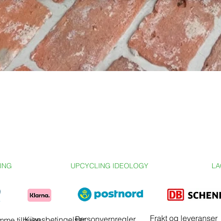
LING
UPCYCLING IDEOLOGY
LA
Frakt og leveranser
Personvernregler
Kjøpsbetingelser
me tilbake