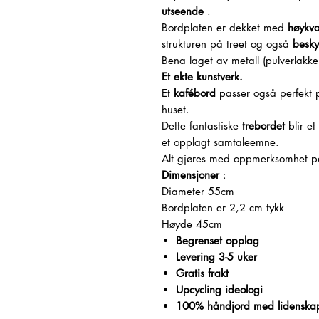
utseende
.
Bordplaten er dekket med
høykval
strukturen på treet og også
besky
Bena laget av metall (pulverlakker
Et ekte kunstverk.
Et
kafébord
passer også perfekt på
huset.
Dette fantastiske
trebordet
blir et
et opplagt samtaleemne.
Alt gjøres med oppmerksomhet 
Dimensjoner
:
Diameter 55cm
Bordplaten er 2,2 cm tykk
Høyde 45cm
Begrenset opplag
Levering 3-5 uker
Gratis frakt
Upcycling ideologi
100% håndjord med lidenska