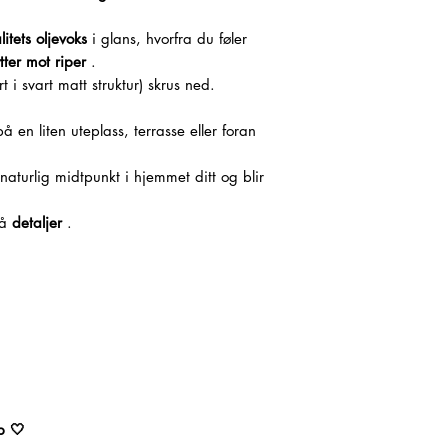
itets oljevoks
i glans, hvorfra du føler
tter mot riper
.
t i svart matt struktur) skrus ned.
 en liten uteplass, terrasse eller foran
 naturlig midtpunkt i hjemmet ditt og blir
på
detaljer
.
p 🤍