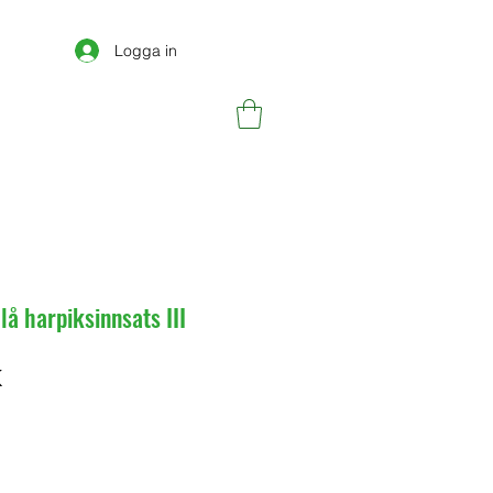
Logga in
å harpiksinnsats III
Pris
K