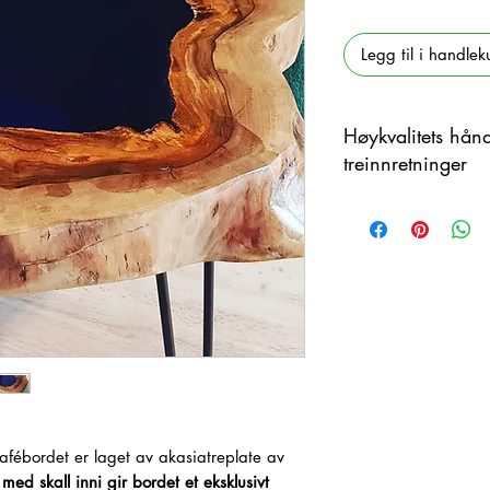
Legg til i handlek
Høykvalitets hån
treinnretninger
Dette produktet er h
materiale med farge
forskjeller mellom pr
afébordet er laget av akasiatreplate av
med skall inni
gir bordet et eksklusivt