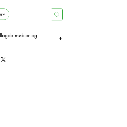
urv
dlagde møbler og
åndlaget i tre som et organisk
endringer. Derfor kan det være
oduktet og det viste bildet.