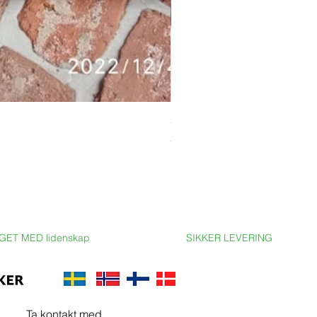
Stor ekbord med epoxy-resin
Pris
69 900,00 SEK
GET MED lidenskap
SIKKER LEVERING
Ta kontakt med