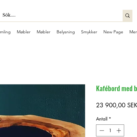
mling
Møbler
Møbler
Belysning
Smykker
New Page
Mer
Kafébord med bl
23 900,00 SE
Antall
*