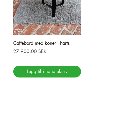
Caffebord med koner i harts
Stor ekbord med epoxy-r
Pris
Pris
27 900,00 SEK
69 900,00 SEK
Legg til i handlekurv