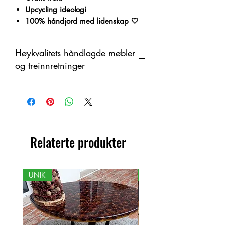
Upcycling ideologi
100% håndjord med lidenskap 🤍
Høykvalitets håndlagde møbler
og treinnretninger
Dette produktet er håndlaget i tre som
et organisk materiale med
fargeendringer. Derfor kan det være
forskjeller mellom produktet og det
viste bildet.
Relaterte produkter
UNIK
NY