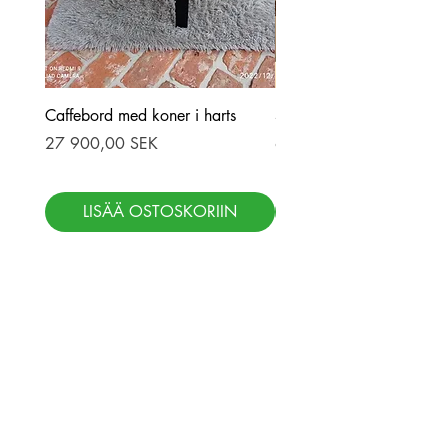
Caffebord med koner i harts
Stor ekbord med epoxy-r
Hinta
Hinta
27 900,00 SEK
69 900,00 SEK
LISÄÄ OSTOSKORIIN
LISÄÄ OSTOSKOR