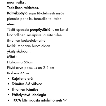
naarmuilta
.
Todellinen taideteos.
Kahvilapöytä
sopii täydellisesti myös
pienelle patiolle, terassille tai talon
eteen.
Tästä upeasta
puupöydästä
tulee kotisi
luonnollinen keskipiste ja siitä tulee
ilmeinen keskustelunaihe.
Kaikki tehdään huomioiden
yksityiskohdat
.
Mitat
:
Halkaisija 55cm
Pöytälevyn paksuus on 2,2 cm
Korkeus 45cm
Rajoitettu erä
Toimitus 3-5 viikkoa
Ilmainen toimitus
Päihdyttävä ideologia
100% käsimaasta intohimoisesti 🤍