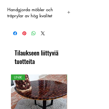
Handgjorda möbler och
träprylar av hög kvalitet
Tämä tuote on käsintehty puusta
orgaanisena materiaalina, jossa on
värimuutoksia. Siksi tuotteen ja
näytetyn kuvan välillä voi olla eroja.
Tilaukseen liittyviä
tuotteita
UNIK
NY