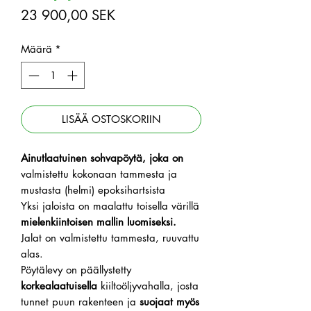
Hinta
23 900,00 SEK
Määrä
*
LISÄÄ OSTOSKORIIN
Ainutlaatuinen sohvapöytä, joka on
valmistettu kokonaan tammesta ja
mustasta (helmi) epoksihartsista
Yksi jaloista on maalattu toisella värillä
mielenkiintoisen mallin luomiseksi.
Jalat on valmistettu tammesta, ruuvattu
alas.
Pöytälevy on päällystetty
korkealaatuisella
kiiltoöljyvahalla, josta
tunnet puun rakenteen ja
suojaat myös