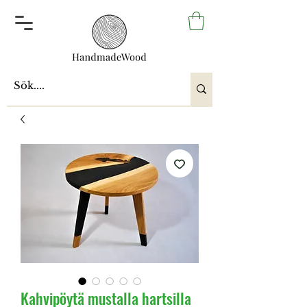
Kahvipöytä mustalla hartsilla