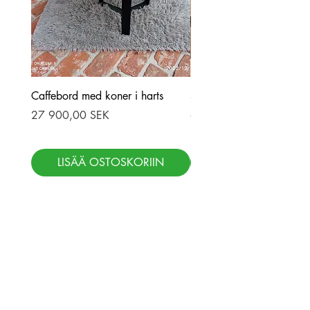
Caffebord med koner i harts
Stor ekbord med epoxy-r
Hinta
Hinta
27 900,00 SEK
69 900,00 SEK
LISÄÄ OSTOSKORIIN
LISÄÄ OSTOSKOR