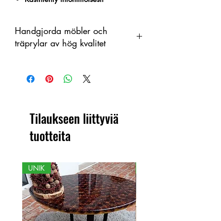
Handgjorda möbler och
träprylar av hög kvalitet
Tämä tuote on käsintehty puusta
orgaanisena materiaalina, jossa on
värimuutoksia. Siksi tuotteen ja
näytetyn kuvan välillä voi olla eroja.
Tilaukseen liittyviä
tuotteita
UNIK
NY