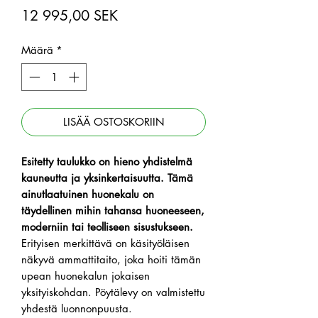
Hinta
12 995,00 SEK
Määrä
*
LISÄÄ OSTOSKORIIN
Esitetty taulukko on hieno yhdistelmä
kauneutta ja yksinkertaisuutta. Tämä
ainutlaatuinen huonekalu on
täydellinen mihin tahansa huoneeseen,
moderniin tai teolliseen sisustukseen.
Erityisen merkittävä on käsityöläisen
näkyvä ammattitaito, joka hoiti tämän
upean huonekalun jokaisen
yksityiskohdan. Pöytälevy on valmistettu
yhdestä luonnonpuusta.