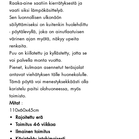
Raaka-aine saatiin kierrätyksestä ja
vaati siksi lämpökäsittelyä.
Sen luonnollisen ulkonäön
säilyttämiseksi on kuitenkin huolehdittu
- pöytälevyllä, joka on ainutlaatuisen
värinen ajan myötä, näkyy upeita
renkaita.
Puu on kiillotettu ja kyllästetty, jotta se
voi palvella monta vuotta.
Pienet, kulmaan asennetut teräsjalat
antavat viehätyksen tälle huonekalulle.
Tämä pöytä voi menestyksekkäästi olla
koristelu paitsi olohuoneessa, myös
toimisto.
Mitat
:
110x60x45cm
Rajoitettu erä
Toimitus 4-6 viikkoa
Ilmainen toimitus
Käsintehty intohimoisesti