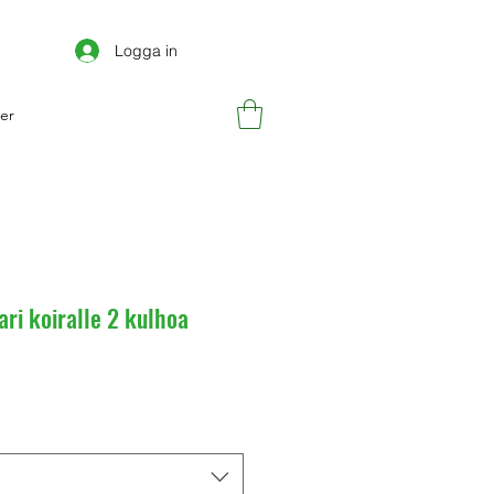
Logga in
er
ri koiralle 2 kulhoa
inta