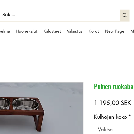
oelma
Huonekalut
Kalusteet
Valaistus
Korut
New Page
M
Puinen ruokabaa
H
1 195,00 SEK
Kulhojen koko
*
Valitse