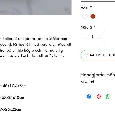
Väri
*
Määrä
*
h katter, 3 uttagbara rostfria skålar som
dealisk för hushåll med flera djur. Med ett
ret på en lite högre och mer naturlig
LISÄÄ OSTOSKOR
att äta - vilket bidrar till att förbättra
Handgjorda möbl
kvalitet
ått 46x17.5x8cm
Tämä tuote on käsin
materiaalina, jossa 
ått 57x21x10cm
ja näytetyn kuvan väl
t 69x25x22cm