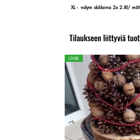
XL - volym skålarna 2x 2.8l/ m
Tilaukseen liittyviä tuot
UNIK