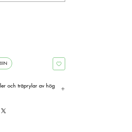
IIN
er och träprylar av hög
tehty puusta orgaanisena
on värimuutoksia. Siksi tuotteen
illä voi olla eroja.