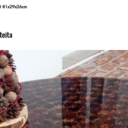
ått 81x29x26cm
teita