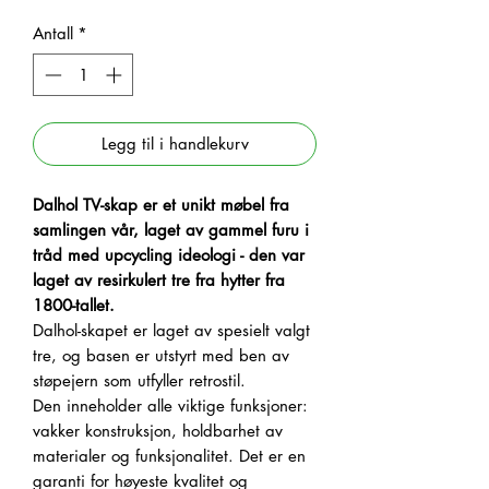
Antall
*
Legg til i handlekurv
Dalhol TV-skap er et unikt møbel fra
samlingen vår, laget av gammel furu i
tråd med upcycling ideologi -
den var
laget av resirkulert tre fra hytter fra
1800-tallet.
Dalhol-skapet er laget av spesielt valgt
tre, og basen er utstyrt med ben av
støpejern som utfyller retrostil.
Den inneholder alle viktige funksjoner:
vakker konstruksjon, holdbarhet av
materialer og funksjonalitet. Det er en
garanti for høyeste kvalitet og