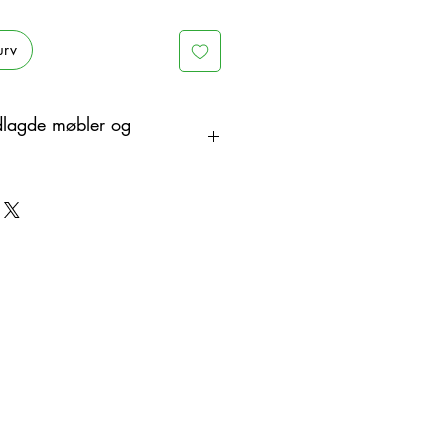
urv
dlagde møbler og
åndlaget i tre som et organisk
endringer. Derfor kan det være
oduktet og det viste bildet.