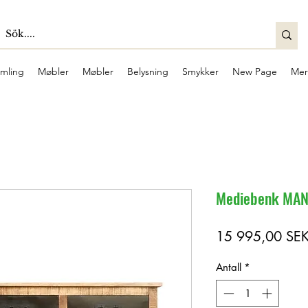
mling
Møbler
Møbler
Belysning
Smykker
New Page
Mer
Mediebenk MA
15 995,00 SE
Antall
*