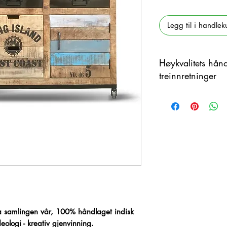
Legg til i handlek
Høykvalitets hån
treinnretninger
Dette produktet er h
materiale med farge
forskjeller mellom pr
a samlingen vår, 100% håndlaget indisk
ologi - kreativ gjenvinning.