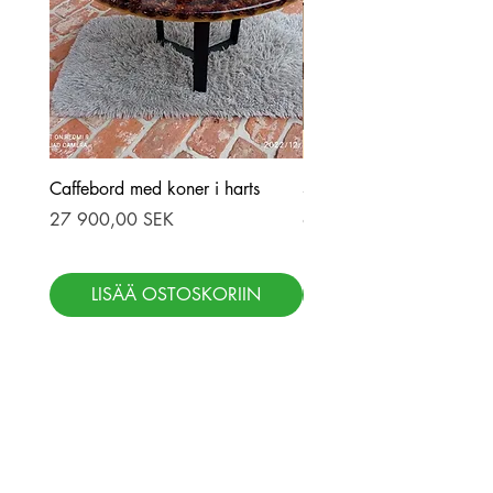
Caffebord med koner i harts
Stor ekbord med epoxy-r
Hinta
Hinta
27 900,00 SEK
69 900,00 SEK
LISÄÄ OSTOSKORIIN
LISÄÄ OSTOSKOR