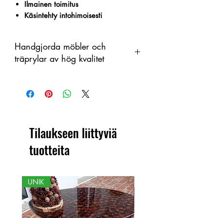
Ilmainen toimitus
Käsintehty intohimoisesti
Handgjorda möbler och
träprylar av hög kvalitet
Tämä tuote on käsintehty puusta
orgaanisena materiaalina, jossa on
värimuutoksia. Siksi tuotteen ja
näytetyn kuvan välillä voi olla eroja.
Tilaukseen liittyviä
tuotteita
UNIK
NY