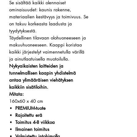
Se sisältää kaikki olennaiset
ominaisuudet: kaunis rakenne,
materiaalien kestävyys ja toimivuus. Se
on takuu korkeasta laadusta ja
tyydytyksestä.
Täydellinen tilavaan olohuoneeseen ja
makuuhuoneeseen. Kaappi koristaa
kaikki järjestelyt vaimennetulla värillä
ja ainutlaatuisella muotoilulla.
Nykyaikaisten laitteiden ja
tunnelmallisen kaapin yhdistelmä
antaa ylimääräisen viehätyksen
kaikkiin sisätiloihin.
Mitata:
160x60 x
40 cm
PREMIUM-tuote
Rajoitettu erä
Toimitus 4-8 viikkoa
Ilmainen toimitus
Valmistettu intohimolla