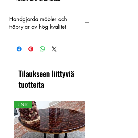
Handgjorda möbler och
träprylar av hög kvalitet
Tämä tuote on käsintehty puusta
orgaanisena materiaalina, jossa on
värimuutoksia. Siksi tuotteen ja
näytetyn kuvan välillä voi olla eroja.
Tilaukseen liittyviä
tuotteita
UNIK
NY