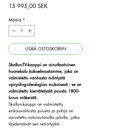
Hinta
15 995,00 SEK
Määrä
*
LISÄÄ OSTOSKORIIN
Skallun-TV-kaappi on ainutlaatuinen
huonekalu kokoelmastamme, joka on
valmistettu vanhasta mäntystä
upcycling-ideologian mukaisesti -
se on
valmistettu kierrätetystä puusta 1800-
luvun mökeistä.
Skallun-kaappi on valmistettu
erikoisvalitusta puusta ja pohja on
varustettu valurautaisilla jaloilla, jotka
täydentävät sen retro-tyyliä.