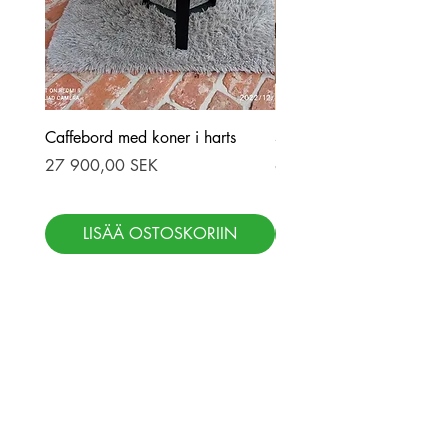
Caffebord med koner i harts
Stor ekbord med epoxy-r
Hinta
Hinta
27 900,00 SEK
69 900,00 SEK
LISÄÄ OSTOSKORIIN
LISÄÄ OSTOSKOR