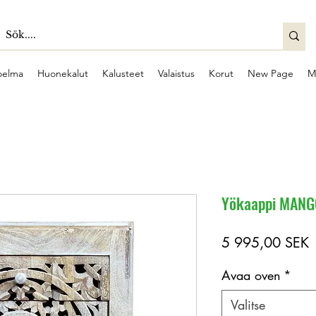
oelma
Huonekalut
Kalusteet
Valaistus
Korut
New Page
M
Yökaappi MANG
H
5 995,00 SEK
Avaa oven
*
Valitse