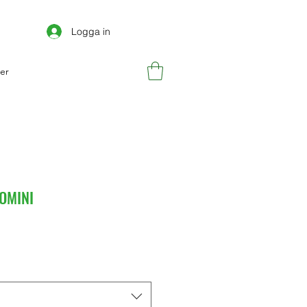
Logga in
er
OMINI
inta