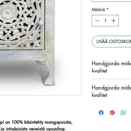
Määrä
*
LISÄÄ OSTOSKOR
Handgjorda möbl
kvalitet
Tämä tuote on käsin
Handgjorda möbl
materiaalina, jossa 
kvalitet
ja näytetyn kuvan väl
Tämä tuote on käsin
materiaalina, jossa 
ja näytetyn kuvan väl
pi on 100% käsintehty mangopuusta,
ja intialaisista veneistä upcycling-