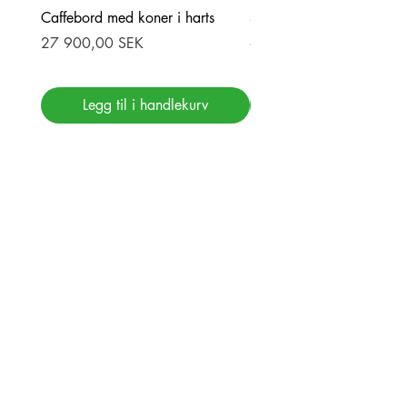
Caffebord med koner i harts
Stor ekbord med epoxy-r
Pris
Pris
27 900,00 SEK
69 900,00 SEK
Legg til i handlekurv