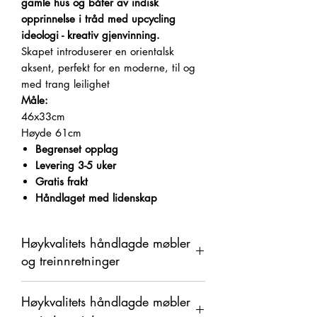
gamle hus og båter av indisk
opprinnelse i tråd med upcycling
ideologi - kreativ gjenvinning.
Skapet introduserer en orientalsk
aksent, perfekt for en moderne, til og
med trang leilighet
Måle:
46x33cm
Høyde 61cm
Begrenset opplag
Levering 3-5 uker
Gratis frakt
Håndlaget med lidenskap
Høykvalitets håndlagde møbler
og treinnretninger
Dette produktet er håndlaget i tre som
Høykvalitets håndlagde møbler
et organisk materiale med