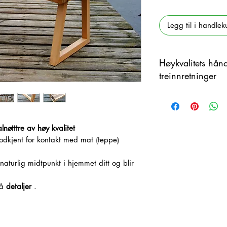
Legg til i handlek
Høykvalitets hån
treinnretninger
Dette produktet er h
materiale med farge
forskjeller mellom pr
alnøtttre av høy kvalitet
godkjent for kontakt med mat (teppe)
 naturlig midtpunkt i hjemmet ditt og blir
på
detaljer
.