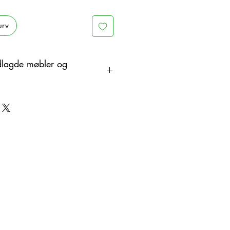
urv
dlagde møbler og
åndlaget i tre som et organisk
endringer. Derfor kan det være
oduktet og det viste bildet.