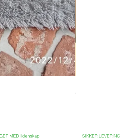
Stor ekbord med epoxy-resin
Pris
69 900,00 SEK
GET MED lidenskap
SIKKER LEVERING