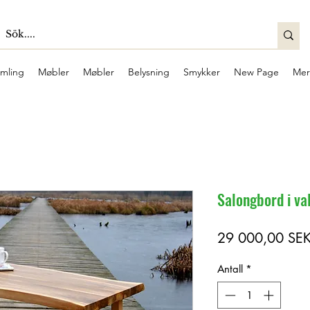
mling
Møbler
Møbler
Belysning
Smykker
New Page
Mer
Salongbord i va
29 000,00 SE
Antall
*