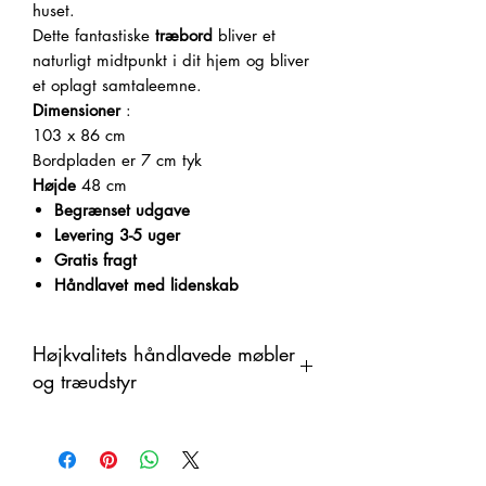
huset.
Dette fantastiske
træbord
bliver et
naturligt midtpunkt i dit hjem og bliver
et oplagt samtaleemne.
Dimensioner
:
103 x 86 cm
Bordpladen er 7 cm tyk
Højde
48 cm
Begrænset udgave
Levering 3-5 uger
Gratis fragt
Håndlavet med lidenskab
Højkvalitets håndlavede møbler
og træudstyr
Dette produkt er håndlavet i træ som
et organisk materiale med
farveændringer. Derfor kan der være