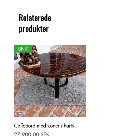
forskelle mellem produktet og det viste
billede.
Relaterede
produkter
UNIK
NY
Caffebord med koner i harts
Stor ekbord med epoxy-r
Pris
Pris
27.900,00 SEK
69.900,00 SEK