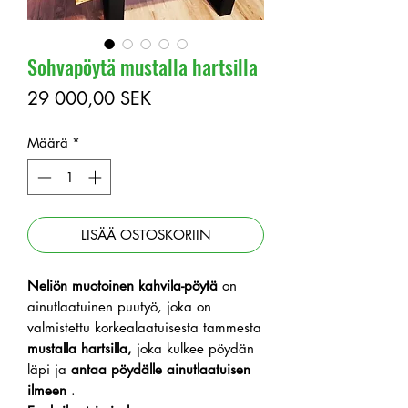
Sohvapöytä mustalla hartsilla
Hinta
29 000,00 SEK
Määrä
*
LISÄÄ OSTOSKORIIN
Neliön muotoinen kahvila-pöytä
on
ainutlaatuinen puutyö, joka on
valmistettu korkealaatuisesta tammesta
mustalla hartsilla,
joka kulkee pöydän
läpi ja
antaa pöydälle ainutlaatuisen
ilmeen
.