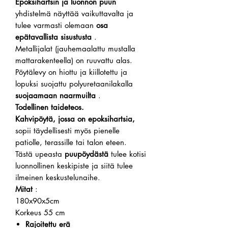
Epoksihartsin ja luonnon puun
yhdistelmä näyttää vaikuttavalta ja
tulee varmasti olemaan
osa
epätavallista sisustusta
.
Metallijalat (jauhemaalattu mustalla
mattarakenteella) on ruuvattu alas.
Pöytälevy on hiottu ja kiillotettu ja
lopuksi suojattu polyuretaanilakalla
suojaamaan naarmuilta
.
Todellinen taideteos.
Kahvipöytä, jossa on epoksihartsia,
sopii täydellisesti myös pienelle
patiolle, terassille tai talon eteen.
Tästä upeasta
puupöydästä
tulee kotisi
luonnollinen keskipiste ja siitä tulee
ilmeinen keskustelunaihe.
Mitat
:
180x90x5cm
Korkeus 55 cm
Rajoitettu erä