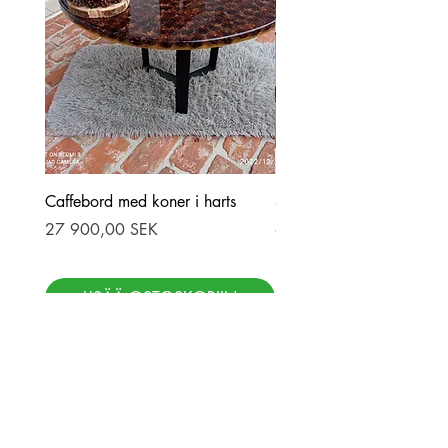
Caffebord med koner i harts
Stor ekbord med epoxy-r
Hinta
Hinta
27 900,00 SEK
69 900,00 SEK
LISÄÄ OSTOSKORIIN
LISÄÄ OSTOSKOR