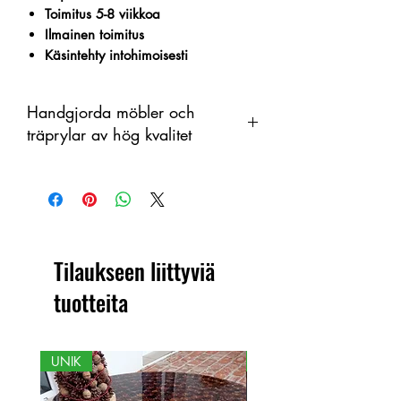
Toimitus 5-8 viikkoa
Ilmainen toimitus
Käsintehty intohimoisesti
Handgjorda möbler och
träprylar av hög kvalitet
Tämä tuote on käsintehty puusta
orgaanisena materiaalina, jossa on
värimuutoksia. Siksi tuotteen ja
näytetyn kuvan välillä voi olla eroja.
Tilaukseen liittyviä
tuotteita
UNIK
NY