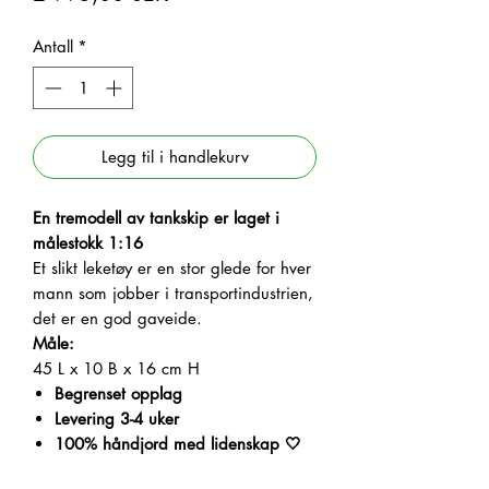
Antall
*
Legg til i handlekurv
En tremodell av tankskip er laget i
målestokk 1:16
Et slikt leketøy er en stor glede for hver
mann som jobber i transportindustrien,
det er en god gaveide.
Måle:
45 L x 10 B x 16 cm H
Begrenset opplag
Levering 3-4 uker
100% håndjord med lidenskap 🤍