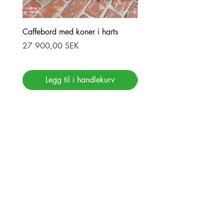
Caffebord med koner i harts
Stor ekbord med epoxy-r
Pris
Pris
27 900,00 SEK
69 900,00 SEK
Legg til i handlekurv