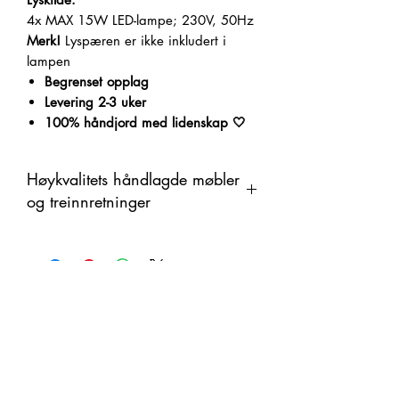
4x MAX 15W LED-lampe; 230V, 50Hz
Merk!
Lyspæren er ikke inkludert i
lampen
Begrenset opplag
Levering 2-3 uker
100% håndjord med lidenskap 🤍
Høykvalitets håndlagde møbler
og treinnretninger
Dette produktet er håndlaget i tre som
et organisk materiale med
fargeendringer. Derfor kan det være
forskjeller mellom produktet og det
viste bildet.
Relaterte produkter
UNIK
NY