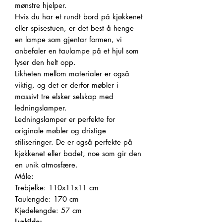
mønstre hjelper.
Hvis du har et rundt bord på kjøkkenet
eller spisestuen, er det best å henge
en lampe som gjentar formen, vi
anbefaler en taulampe på et hjul som
lyser den helt opp.
Likheten mellom materialer er også
viktig, og det er derfor møbler i
massivt tre elsker selskap med
ledningslamper.
Ledningslamper er perfekte for
originale møbler og dristige
stiliseringer. De er også perfekte på
kjøkkenet eller badet, noe som gir den
en unik atmosfære.
Måle:
Trebjelke: 110x11x11 cm
Taulengde: 170 cm
Kjedelengde: 57 cm
Lyskilde: