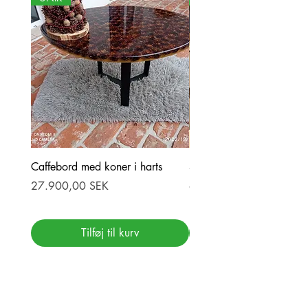
Caffebord med koner i harts
Stor ekbord med epoxy-r
Pris
Pris
27.900,00 SEK
69.900,00 SEK
Tilføj til kurv