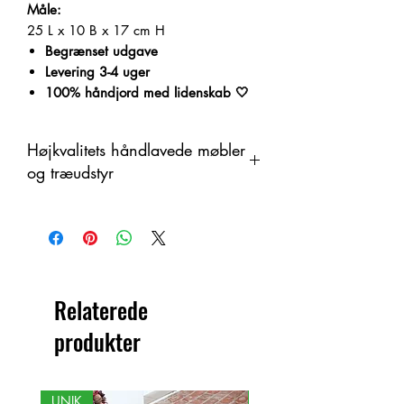
Måle:
25 L x 10 B x 17 cm H
Begrænset udgave
Levering 3-4 uger
100% håndjord med lidenskab 🤍
Højkvalitets håndlavede møbler
og træudstyr
Dette produkt er håndlavet i træ som
et organisk materiale med
farveændringer. Derfor kan der være
forskelle mellem produktet og det viste
billede.
Relaterede
produkter
UNIK
NY