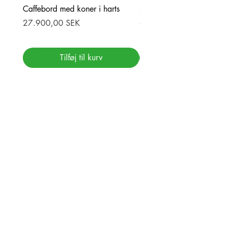
Caffebord med koner i harts
Stor ekbord med epoxy-r
Pris
Pris
27.900,00 SEK
69.900,00 SEK
Tilføj til kurv