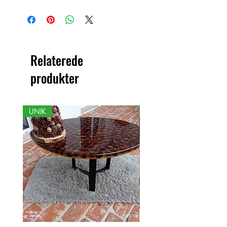
Dette produkt er håndlavet i træ som
et organisk materiale med
farveændringer. Derfor kan der være
forskelle mellem produktet og det viste
billede.
Relaterede
produkter
UNIK
NY