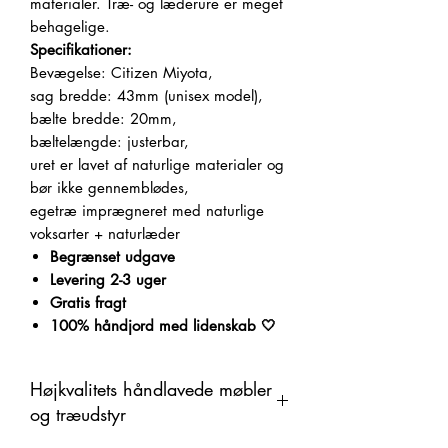
materialer.
Træ- og læderure er meget
behagelige.
Specifikationer:
Bevægelse: Citizen Miyota,
sag bredde: 43mm (unisex model),
bælte bredde: 20mm,
bæltelængde: justerbar,
uret er lavet af naturlige materialer og
bør ikke gennemblødes,
egetræ imprægneret med naturlige
voksarter + naturlæder
Begrænset udgave
Levering 2-3 uger
Gratis fragt
100% håndjord med lidenskab 🤍
Højkvalitets håndlavede møbler
og træudstyr