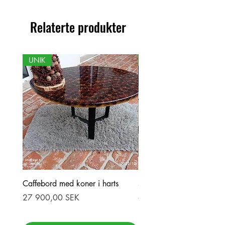
forskjeller mellom produktet og det
viste bildet.
Relaterte produkter
UNIK
NY
Caffebord med koner i harts
Stor ekbord med epoxy-r
Pris
Pris
27 900,00 SEK
69 900,00 SEK