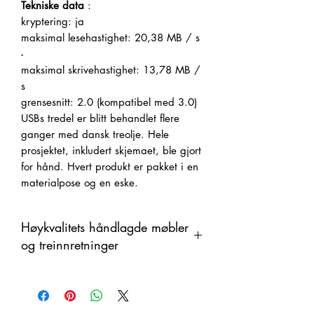
Tekniske data
:
kryptering: ja
maksimal lesehastighet: 20,38 MB / s
-
maksimal skrivehastighet: 13,78 MB /
s
grensesnitt: 2.0 (kompatibel med 3.0)
USBs tredel er blitt behandlet flere
ganger med dansk treolje.
Hele
prosjektet, inkludert skjemaet, ble gjort
for hånd.
Hvert produkt er pakket i en
materialpose og en eske.
Høykvalitets håndlagde møbler
og treinnretninger
Dette produktet er håndlaget i tre som
et organisk materiale med
fargeendringer. Derfor kan det være