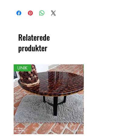
Dette produkt er håndlavet i træ som
et organisk materiale med
farveændringer. Derfor kan der være
forskelle mellem produktet og det viste
billede.
Relaterede
produkter
UNIK
NY