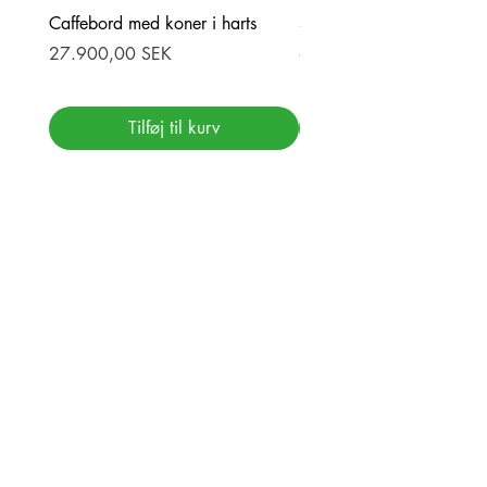
Caffebord med koner i harts
Stor ekbord med epoxy-r
Pris
Pris
27.900,00 SEK
69.900,00 SEK
Tilføj til kurv