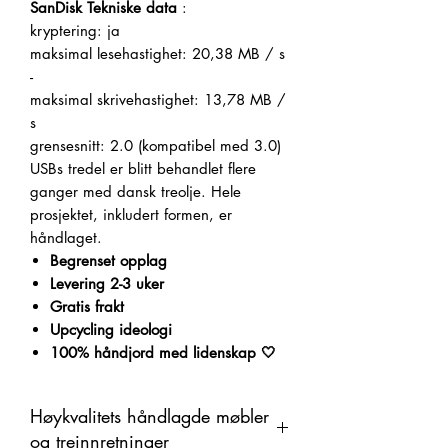
SanDisk Tekniske data
:
kryptering: ja
maksimal lesehastighet: 20,38 MB / s
-
maksimal skrivehastighet: 13,78 MB /
s
grensesnitt: 2.0 (kompatibel med 3.0)
USBs tredel er blitt behandlet flere
ganger med dansk treolje.
Hele
prosjektet, inkludert formen, er
håndlaget.
Begrenset opplag
Levering 2-3 uker
Gratis frakt
Upcycling ideologi
100% håndjord med lidenskap 🤍
Høykvalitets håndlagde møbler
og treinnretninger