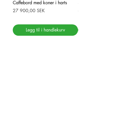
Caffebord med koner i harts
Stor ekbord med epoxy-r
Pris
Pris
27 900,00 SEK
69 900,00 SEK
Legg til i handlekurv