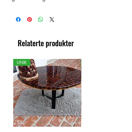
Dette produktet er håndlaget i tre som
et organisk materiale med
fargeendringer. Derfor kan det være
forskjeller mellom produktet og det
viste bildet.
Relaterte produkter
UNIK
NY