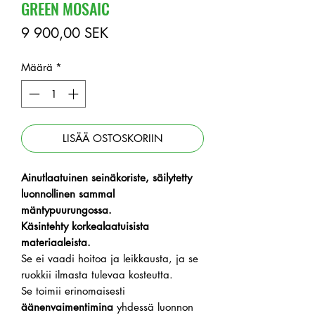
GREEN MOSAIC
Hinta
9 900,00 SEK
Määrä
*
LISÄÄ OSTOSKORIIN
Ainutlaatuinen seinäkoriste, säilytetty
luonnollinen sammal
mäntypuurungossa.
Käsintehty korkealaatuisista
materiaaleista.
Se ei vaadi hoitoa ja leikkausta, ja se
ruokkii ilmasta tulevaa kosteutta.
Se toimii erinomaisesti
äänenvaimentimina
yhdessä luonnon