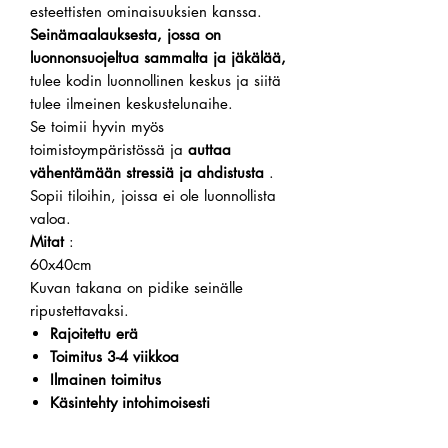
esteettisten ominaisuuksien kanssa.
Seinämaalauksesta, jossa on
luonnonsuojeltua sammalta ja jäkälää,
tulee kodin luonnollinen keskus ja siitä
tulee ilmeinen keskustelunaihe.
Se toimii hyvin myös
toimistoympäristössä ja
auttaa
vähentämään stressiä ja ahdistusta
.
Sopii tiloihin, joissa ei ole luonnollista
valoa.
Mitat
:
60x40cm
Kuvan takana on pidike seinälle
ripustettavaksi.
Rajoitettu erä
Toimitus 3-4 viikkoa
Ilmainen toimitus
Käsintehty intohimoisesti