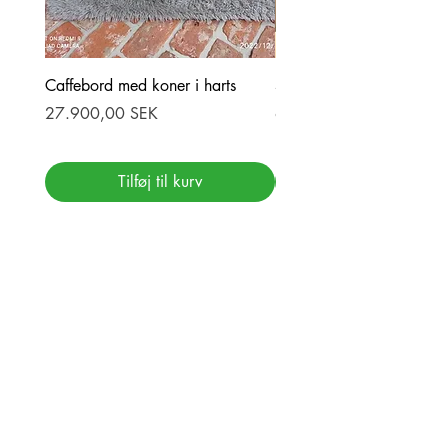
Caffebord med koner i harts
Stor ekbord med epoxy-r
Pris
Pris
27.900,00 SEK
69.900,00 SEK
Tilføj til kurv