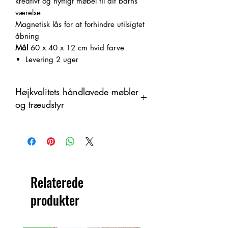
kreativt og nyttigt møbel til dit barns
værelse
Magnetisk lås for at forhindre utilsigtet
åbning
Mål
60 x 40 x 12 cm
hvid farve
Levering 2 uger
Højkvalitets håndlavede møbler
og træudstyr
Denna produkt är handtillverkad i trä
som ett organiskt material med
färgskiftningar. Därför kan skillnader
förekomma mellan produkt och visad
bild.
Relaterede
produkter