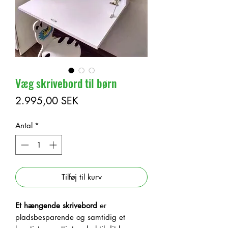
Væg skrivebord til børn
Pris
2.995,00 SEK
Antal
*
Tilføj til kurv
Et hængende skrivebord
er
pladsbesparende og samtidig et