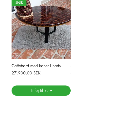
UNIK
NY
Caffebord med koner i harts
Stor ekbord med epoxy-r
Pris
Pris
27.900,00 SEK
69.900,00 SEK
Tilføj til kurv