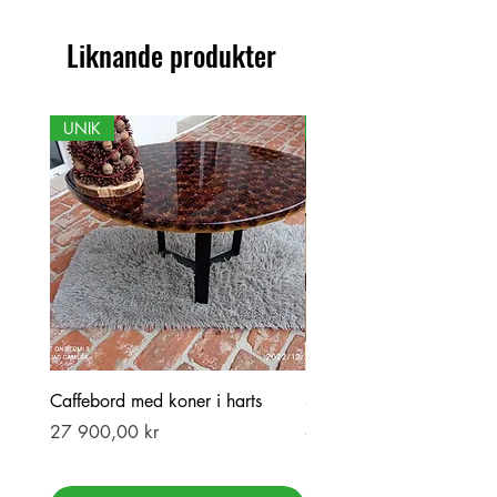
förekomma mellan produkt och visad
bild.
Liknande produkter
UNIK
NY
Caffebord med koner i harts
Stor ekbord med epoxy-r
Pris
Pris
27 900,00 kr
69 900,00 kr