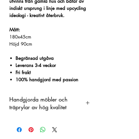
utvinns från gamla hus och båtar av
indiskt ursprung i linje med upcycling
ideologi - kreativt återbruk.
Mått:
180x45cm
Höjd 90cm
Begränsad utgåva
Leverans 3-4 veckor
Fri frakt
100% handgjord med passion
Handgjorda möbler och
träprylar av hög kvalitet
Denna produkt är handtillverkad i trä
som ett organiskt material med
färgskiftningar. Därför kan skillnader