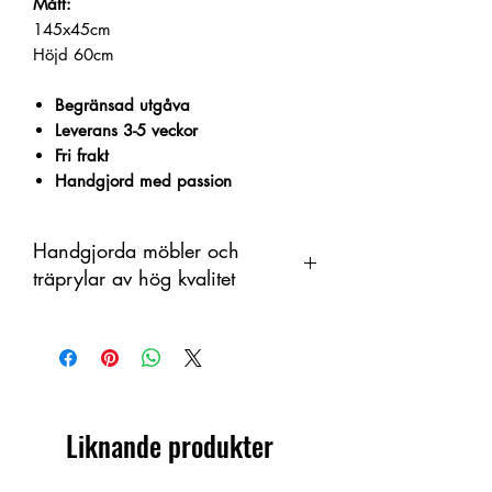
Mått:
145x45cm
Höjd 60cm
Begränsad utgåva
Leverans 3-5 veckor
Fri frakt
Handgjord med passion
Handgjorda möbler och
träprylar av hög kvalitet
Denna produkt är handtillverkad i trä
som ett organiskt material med
färgskiftningar. Därför kan skillnader
förekomma mellan produkt och visad
bild.
Liknande produkter