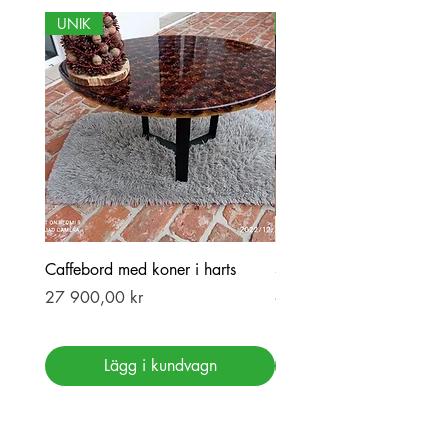
UNIK
NY
Caffebord med koner i harts
Stor ekbord med epoxy-r
Pris
Pris
27 900,00 kr
69 900,00 kr
Lägg i kundvagn