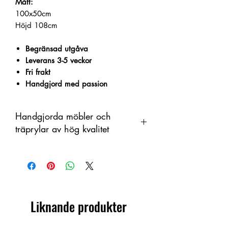
Mått:
100x50cm
Höjd 108cm
Begränsad utgåva
Leverans 3-5 veckor
Fri frakt
Handgjord med passion
Handgjorda möbler och
träprylar av hög kvalitet
Denna produkt är handtillverkad i trä
som ett organiskt material med
färgskiftningar. Därför kan skillnader
förekomma mellan produkt och visad
bild.
Liknande produkter