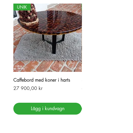
UNIK
NY
Caffebord med koner i harts
Stor ekbord med epoxy-r
Pris
Pris
27 900,00 kr
69 900,00 kr
Lägg i kundvagn