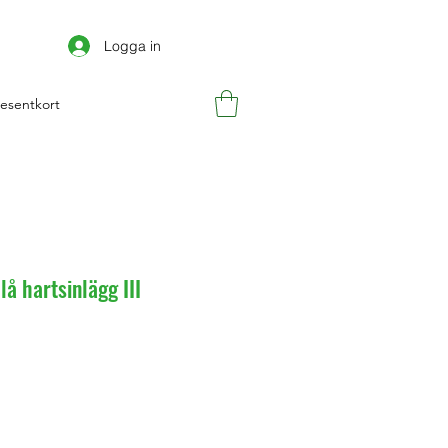
Logga in
esentkort
å hartsinlägg III
is