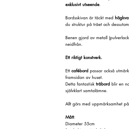
exklusivt utseende
.
Bordsskivan är täckt med
högkval
du struktur på träet och dessuto
Benen gjord av metall (pulverlacke
neidfrån.
Ett riktigt konstverk.
Ett
cafébord
passar också utmärk
framsidan av huset.
Detta fantastisk
träbord
blir en na
självklart samtalämne.
Allt görs med uppmärksamhet p
Mått
:
Diameter 55cm