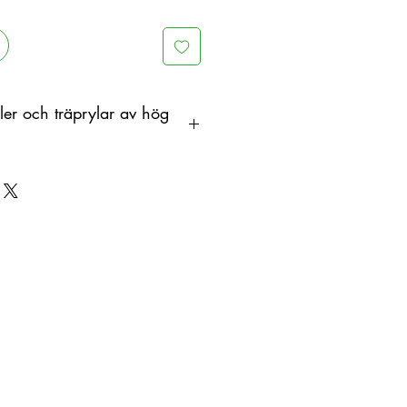
er och träprylar av hög
dtillverkad i trä som ett
ed färgskiftningar. Därför kan
a mellan produkt och visad bild.