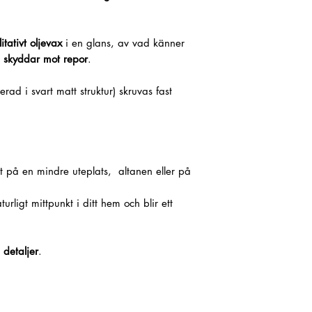
itativt oljevax
i en glans, av vad känner
m
skyddar mot repor
.
rad i svart matt struktur) skruvas fast
t på en mindre uteplats, altanen eller på
turligt mittpunkt i ditt hem och blir ett
å
detaljer
.