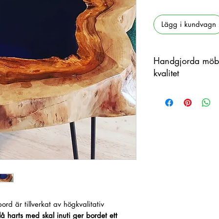
Lägg i kundvagn
Handgjorda möbl
kvalitet
Denna produkt är han
organiskt material m
skillnader förekomm
rd är tillverkat av högkvalitativ
lå harts
med skal inuti
ger bordet ett