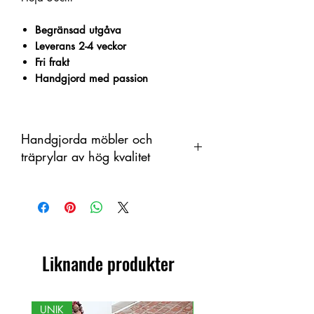
Begränsad utgåva
Leverans 2-4 veckor
Fri frakt
Handgjord med passion
Handgjorda möbler och
träprylar av hög kvalitet
Denna produkt är handtillverkad i trä
som ett organiskt material med
färgskiftningar. Därför kan skillnader
förekomma mellan produkt och visad
bild.
Liknande produkter
UNIK
NY