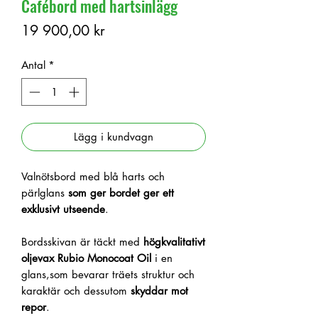
Cafébord med hartsinlägg
Pris
19 900,00 kr
Antal
*
Lägg i kundvagn
Valnötsbord med blå harts och
pärlglans
som
ger bordet ger ett
exklusivt utseende
.
Bordsskivan är täckt med
högkvalitativt
oljevax
Rubio Monocoat Oil
i en
glans,som bevarar träets struktur och
karaktär och dessutom
skyddar mot
repor
.