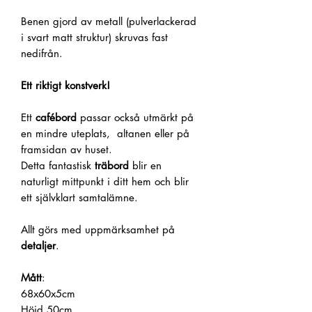
Benen gjord av metall (pulverlackerad
i svart matt struktur) skruvas fast
nedifrån.
Ett riktigt konstverk!
Ett
cafébord
passar också utmärkt på
en mindre uteplats, altanen eller på
framsidan av huset.
Detta fantastisk
träbord
blir en
naturligt mittpunkt i ditt hem och blir
ett självklart samtalämne.
Allt görs med uppmärksamhet på
detaljer
.
Mått
:
68x60x5cm
Höjd 50cm