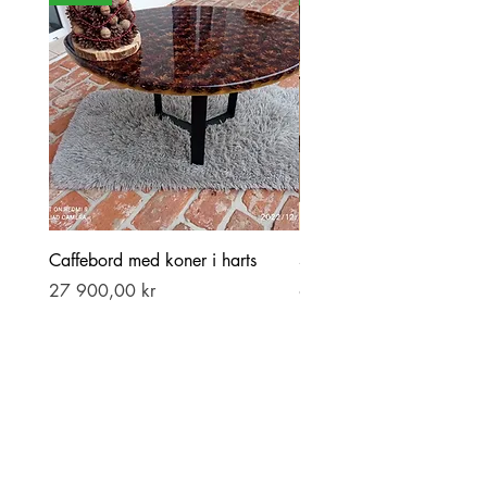
Caffebord med koner i harts
Stor ekbord med epoxy-r
Pris
Pris
27 900,00 kr
69 900,00 kr
Lägg i kundvagn