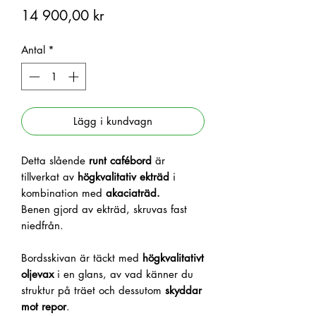
Pris
14 900,00 kr
Antal
*
Lägg i kundvagn
Detta slående
runt cafébord
är
tillverkat av
högkvalitativ ekträd
i
kombination med
akaciaträd.
Benen gjord av ekträd, skruvas fast
niedfrån.
Bordsskivan är täckt med
högkvalitativt
oljevax
i en glans, av vad känner du
struktur på träet och dessutom
skyddar
mot repor
.