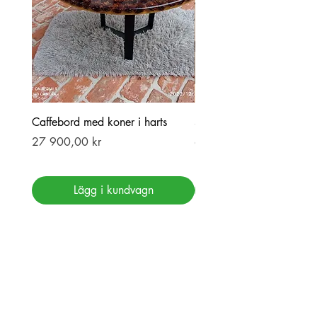
Caffebord med koner i harts
Stor ekbord med epoxy-r
Pris
Pris
27 900,00 kr
69 900,00 kr
Lägg i kundvagn