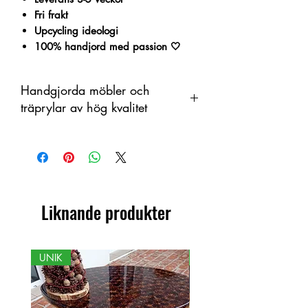
Fri frakt
Upcycling ideologi
100% handjord med passion 🤍
Handgjorda möbler och
träprylar av hög kvalitet
Denna produkt är handtillverkad i trä
som ett organiskt material med
färgskiftningar. Därför kan skillnader
förekomma mellan produkt och visad
bild.
Liknande produkter
UNIK
NY