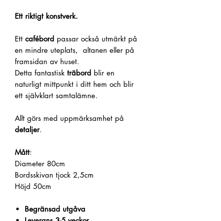
Ett riktigt konstverk.
Ett
cafébord
passar också utmärkt på
en mindre uteplats, altanen eller på
framsidan av huset.
Detta fantastisk
träbord
blir en
naturligt mittpunkt i ditt hem och blir
ett självklart samtalämne.
Allt görs med uppmärksamhet på
detaljer
.
Mått
:
Diameter 80cm
Bordsskivan tjock 2,5cm
Höjd 50cm
Begränsad utgåva
Leverans 3-5 veckor