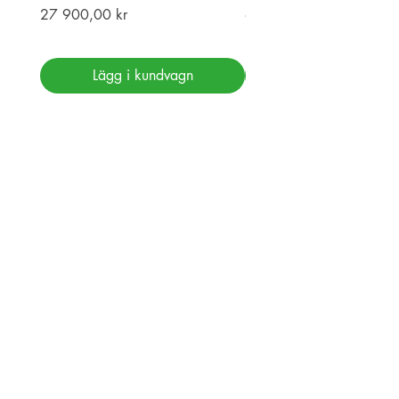
Pris
Pris
27 900,00 kr
69 900,00 kr
Lägg i kundvagn