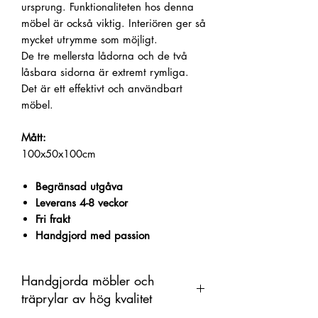
ursprung.
Funktionaliteten hos denna
möbel är också viktig.
Interiören ger så
mycket utrymme som möjligt.
De tre mellersta lådorna och de två
låsbara sidorna är extremt rymliga.
Det är ett effektivt och användbart
möbel.
Mått:
100x50x100cm
Begränsad utgåva
Leverans 4-8 veckor
Fri frakt
Handgjord med passion
Handgjorda möbler och
träprylar av hög kvalitet