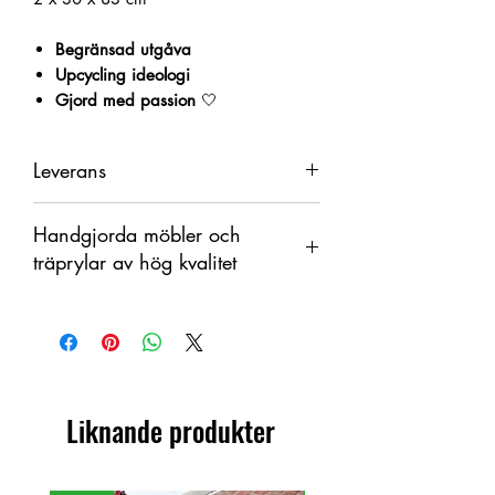
Begränsad utgåva
Upcycling ideologi
Gjord med passion
🤍
Leverans
2 veckor
Handgjorda möbler och
träprylar av hög kvalitet
Denna produkt är handtillverkad i trä
som ett organiskt material med
färgskiftningar. Därför kan skillnader
förekomma mellan produkt och visad
bild.
Liknande produkter