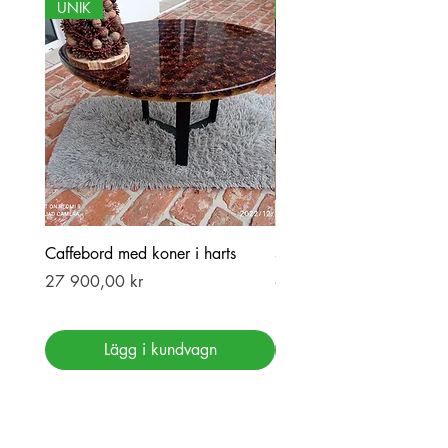
UNIK
NY
Caffebord med koner i harts
Stor ekbord med epoxy-r
Pris
Pris
27 900,00 kr
69 900,00 kr
Lägg i kundvagn