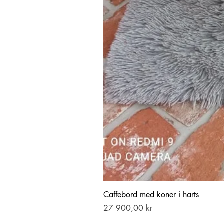
Caffebord med koner i harts
Pris
27 900,00 kr