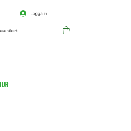
Logga in
esentkort
JUR
is