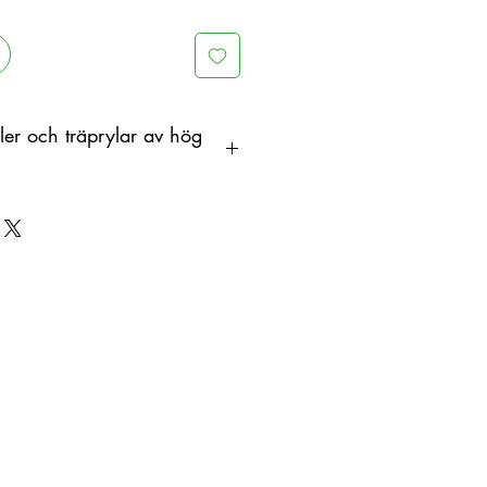
er och träprylar av hög
dtillverkad i trä som ett
ed färgskiftningar. Därför kan
a mellan produkt och visad bild.