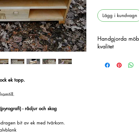
Lägg i kundvagn
Handgjorda möbl
kvalitet
Denna produkt är han
organiskt material m
skillnader förekomm
ock ek topp.
ramtill.
pyrografi) - rådjur och skog
ndragen bit av ek med tvärkorn.
alvblank