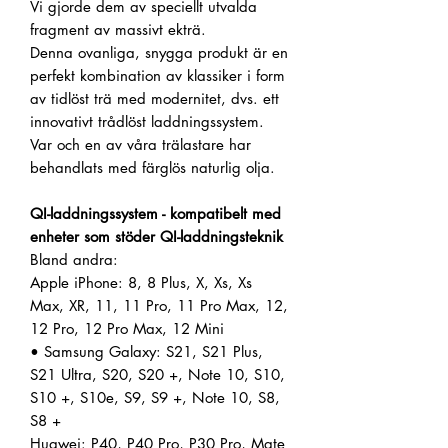
Vi gjorde dem av speciellt utvalda
fragment av massivt ekträ.
Denna ovanliga, snygga produkt är en
perfekt kombination av klassiker i form
av tidlöst trä med modernitet, dvs. ett
innovativt trådlöst laddningssystem.
Var och en av våra trälastare har
behandlats med färglös naturlig olja.
QI-laddningssystem - kompatibelt med
enheter som stöder QI-laddningsteknik
Bland andra:
Apple iPhone: 8, 8 Plus, X, Xs, Xs
Max, XR, 11, 11 Pro, 11 Pro Max, 12,
12 Pro, 12 Pro Max, 12 Mini
• Samsung Galaxy: S21, S21 Plus,
S21 Ultra, S20, S20 +, Note 10, S10,
S10 +, S10e, S9, S9 +, Note 10, S8,
S8 +
Huawei: P40, P40 Pro, P30 Pro, Mate