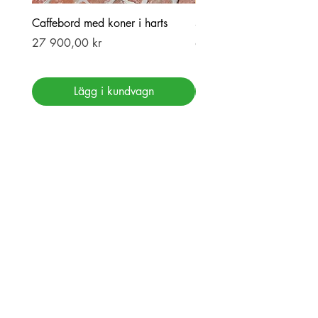
Caffebord med koner i harts
Stor ekbord med epoxy-r
Pris
Pris
27 900,00 kr
69 900,00 kr
Lägg i kundvagn