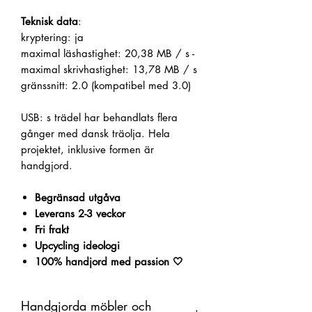
Teknisk data
:
kryptering: ja
maximal läshastighet: 20,38 MB / s
-
maximal skrivhastighet: 13,78 MB / s
gränssnitt: 2.0 (kompatibel med 3.0)
USB: s trädel har behandlats flera
gånger med dansk träolja.
Hela
projektet, inklusive formen är
handgjord.
Begränsad utgåva
Leverans 2-3 veckor
Fri frakt
Upcycling ideologi
100% handjord med passion 🤍
Handgjorda möbler och