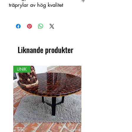
träprylar av hög kvalitet
Denna produkt är handtillverkad i trä
som ett organiskt material med
färgskiftningar. Därför kan skillnader
förekomma mellan produkt och visad
bild.
Liknande produkter
UNIK
NY