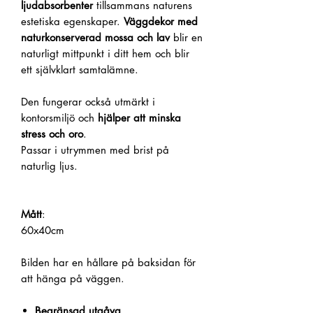
ljudabsorbenter
tillsammans naturens
estetiska egenskaper.
Väggdekor med
naturkonserverad mossa och lav
blir en
naturligt mittpunkt i ditt hem och blir
ett självklart samtalämne.
Den fungerar också utmärkt i
kontorsmiljö och
hjälper att minska
stress och oro
.
Passar i utrymmen med brist på
naturlig ljus.
Mått
:
60x40cm
Bilden har en hållare på baksidan för
att hänga på väggen.
Begränsad utgåva