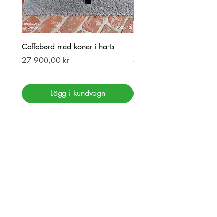
Caffebord med koner i harts
Stor ekbord med epoxy-r
Pris
Pris
27 900,00 kr
69 900,00 kr
Lägg i kundvagn