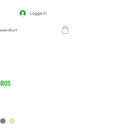
Logga in
esentkort
DROS
s