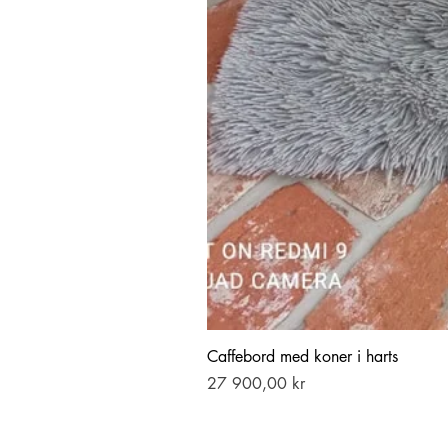
Caffebord med koner i harts
Pris
27 900,00 kr